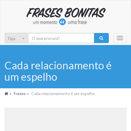
Toggl
naviga
Cada relacionamento é
um espelho
Frases
Cada relacionamento é um espelho