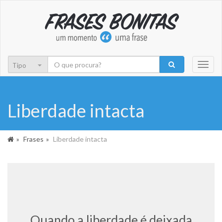
Toggl
naviga
Liberdade intacta
Frases
Liberdade intacta
Quando a liberdade é deixada