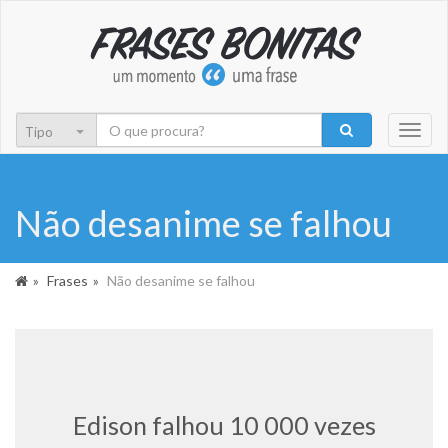
Toggl
naviga
Não desanime se falhou
Frases
Não desanime se falhou
Edison falhou 10 000 vezes