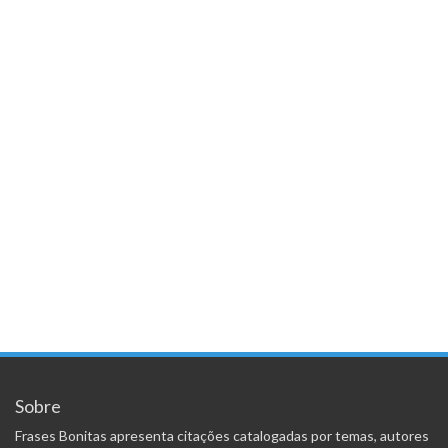
Sobre
Frases Bonitas apresenta citações catalogadas por temas, autores