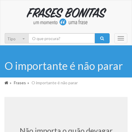
Toggl
naviga
O importante é não parar
Frases
O importante é não parar
Não importa o quão devagar