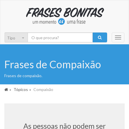
Toggl
naviga
Frases de Compaixão
Frases de compaixão.
Tópicos
Compaixão
As pessoas não podem ser