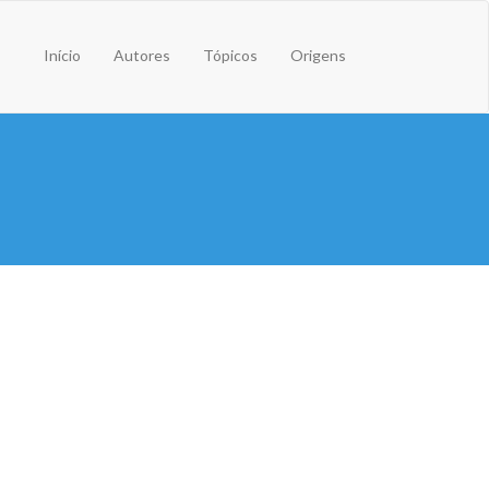
Início
Autores
Tópicos
Origens
Aquele que tiver paciência terá o q